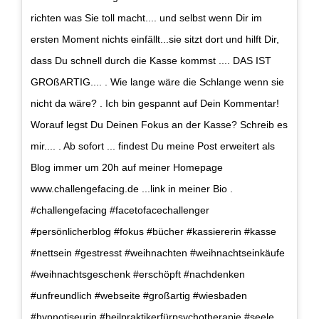
richten was Sie toll macht.... und selbst wenn Dir im
ersten Moment nichts einfällt...sie sitzt dort und hilft Dir,
dass Du schnell durch die Kasse kommst .... DAS IST
GROßARTIG.... . Wie lange wäre die Schlange wenn sie
nicht da wäre? . Ich bin gespannt auf Dein Kommentar!
Worauf legst Du Deinen Fokus an der Kasse? Schreib es
mir.... . Ab sofort ... findest Du meine Post erweitert als
Blog immer um 20h auf meiner Homepage
www.challengefacing.de ...link in meiner Bio .
#challengefacing #facetofacechallenger
#persönlicherblog #fokus #bücher #kassiererin #kasse
#nettsein #gestresst #weihnachten #weihnachtseinkäufe
#weihnachtsgeschenk #erschöpft #nachdenken
#unfreundlich #webseite #großartig #wiesbaden
#hypnotiseurin #heilpraktikerfürpsychotherapie #seele