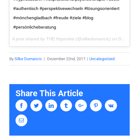
#authentisch #perspektivewechseln #lösungsorientiert
#mönchengladbach #freude #ziele #blog
#persönlicheberatung
A post shared by
THE Hypnotist
(@silkedumancic) on
Dec 22, 2017 at 8:00am PST
By
Silke Dumancic
|
Dezember 22nd, 2017
|
Uncategorized
Share This Article
Facebook
Twitter
Linkedin
Tumblr
Google+
Pinterest
Vk
Email