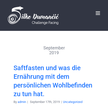
September
2019
Saftfasten und was die
Ernährung mit dem
persönlichen Wohlbefinden
zu tun hat.
By
admin
|
September 17th, 2019
|
Uncategorized