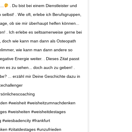
...
. Du bist bei einem Dienstleister und
ch selbst! . Wie oft, erlebe ich Berufsgruppen,
age, ob sie mir überhaupt helfen können...
fen! . Ich erlebe es seltsamerweise gerne bei
en, doch wie kann man dann als Osteopath
schlimmer, wie kann man dann andere so
ative Energie weiter. . Dieses Zitat passt
ann es zu sehen... doch auch zu geben! .
be? ... erzähl mir Deine Geschichte dazu in
cechallenger
ersönlichescoaching
den #weisheit #weisheitzumnachdenken
ages #weisheiten #weisheitdestages
 #wiesbadencity #frankfurt
en #zitatdestages #unzufrieden