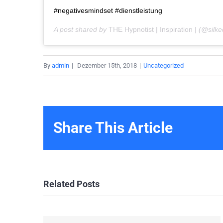
#negativesmindset #dienstleistung
A post shared by
THE Hypnotist | Inspiration |
(@silke
By
admin
|
Dezember 15th, 2018
|
Uncategorized
Share This Article
Related Posts