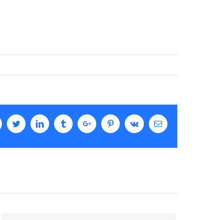
acebook
Twitter
Linkedin
Tumblr
Google+
Pinterest
Vk
Email