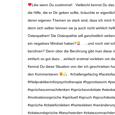
Like wenn Du zustimmst! . Vielleicht kennst Du das.
die Hilfe, die er Dir geben sollte, bräuchte er eigentli
deren eigenen Themen so stark sind, dass ich mich fr
denn sich selber können sie ja auch nicht wirklich hel
Osteopathen! Die Osteopathie will ganzheitlich wirk
ein negatives Mindset haben?
. ....und noch viel 
berühren? Denn über die Berührung gibt man diese neg
einfach so gut dazu....einfach erstmal vorleben um d
Kennst Du diese Situation von der ich geschrieben ha
den Kommentaren.
. #challengefacing #facetofa
#Heilpraktikerinfürpsychotherapie #hypnotiseurin #p
#sprüchezumnachdenken #sprücheundzitate #wiesba
#motivationssprüche #spirituell #spruch #spruchdest
#sprüche #zitatefürsleben #hartesleben #veränderung
#zitateundsprüche #beschwerden #zitatezumnachdenk