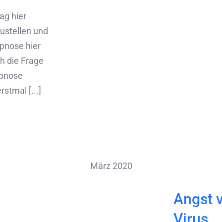
ag hier
ustellen und
pnose hier
ch die Frage
ypnose
stmal [...]
März 2020
Angst 
Virus