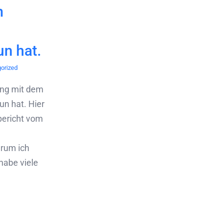
m
un hat.
orized
ung mit dem
un hat. Hier
bericht vom
arum ich
habe viele