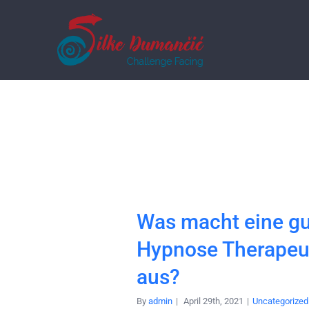
Was macht eine g
Hypnose Therapeu
aus?
By
admin
|
April 29th, 2021
|
Uncategorized