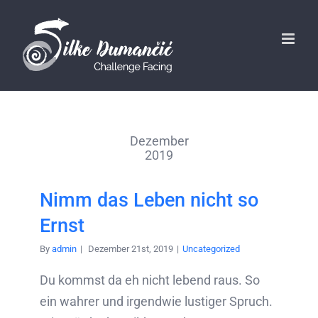
Dezember
2019
Nimm das Leben nicht so
Ernst
By
admin
|
Dezember 21st, 2019
|
Uncategorized
Du kommst da eh nicht lebend raus. So
ein wahrer und irgendwie lustiger Spruch.